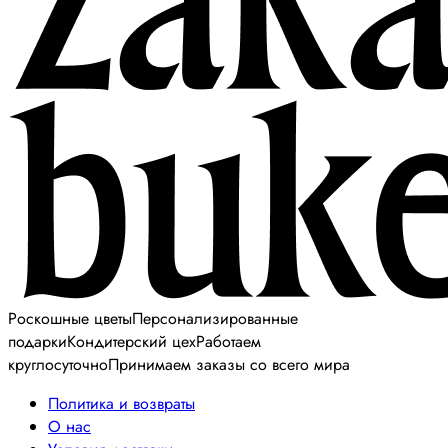
Роскошные цветы
Персонализированные
подарки
Кондитерский цех
Работаем
круглосуточно
Принимаем заказы со всего мира
Политика и возвраты
О нас