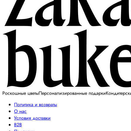
Роскошные цветы
Персонализированные подарки
Кондитерск
Политика и возвраты
О нас
Условия доставки
B2B