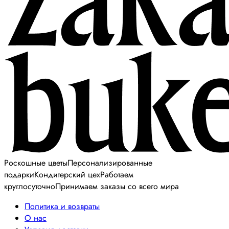
Роскошные цветы
Персонализированные
подарки
Кондитерский цех
Работаем
круглосуточно
Принимаем заказы со всего мира
Политика и возвраты
О нас