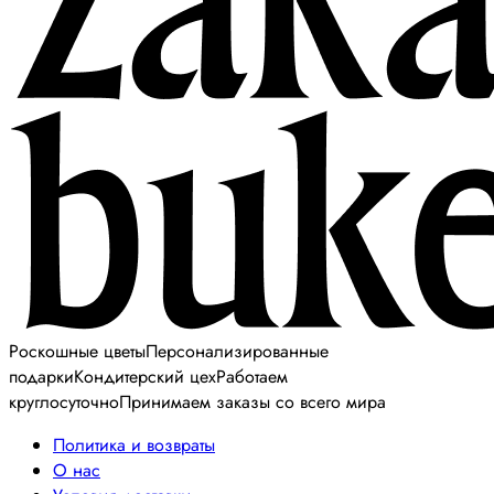
Роскошные цветы
Персонализированные
подарки
Кондитерский цех
Работаем
круглосуточно
Принимаем заказы со всего мира
Политика и возвраты
О нас