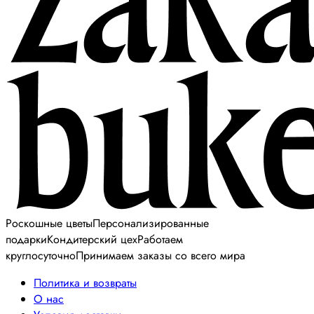
Роскошные цветы
Персонализированные
подарки
Кондитерский цех
Работаем
круглосуточно
Принимаем заказы со всего мира
Политика и возвраты
О нас