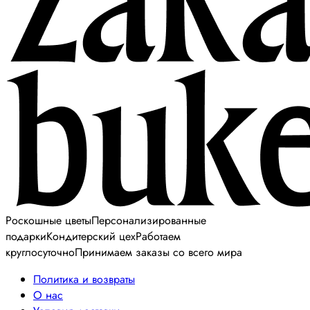
Роскошные цветы
Персонализированные
подарки
Кондитерский цех
Работаем
круглосуточно
Принимаем заказы со всего мира
Политика и возвраты
О нас