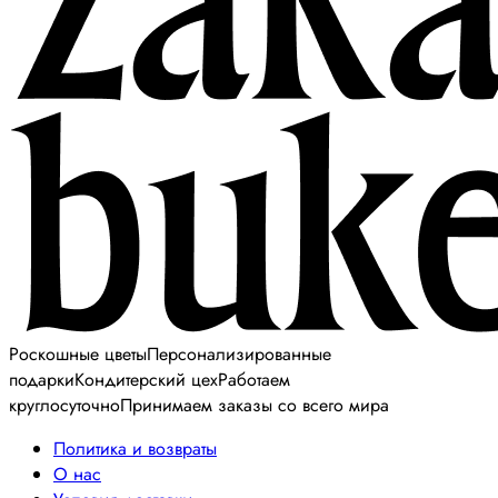
Роскошные цветы
Персонализированные
подарки
Кондитерский цех
Работаем
круглосуточно
Принимаем заказы со всего мира
Политика и возвраты
О нас