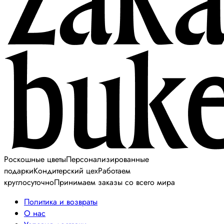
Роскошные цветы
Персонализированные
подарки
Кондитерский цех
Работаем
круглосуточно
Принимаем заказы со всего мира
Политика и возвраты
О нас