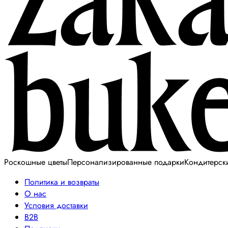
Роскошные цветы
Персонализированные подарки
Кондитерск
Политика и возвраты
О нас
Условия доставки
B2B