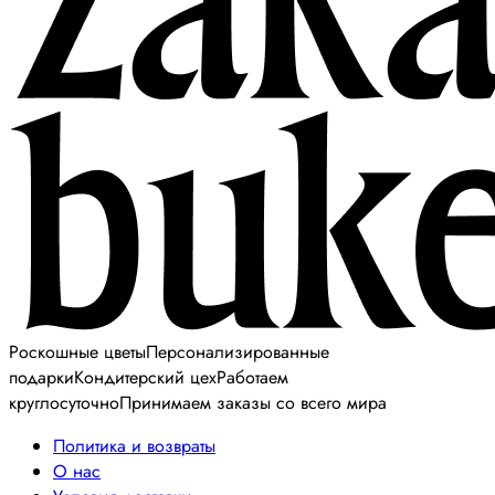
Роскошные цветы
Персонализированные
подарки
Кондитерский цех
Работаем
круглосуточно
Принимаем заказы со всего мира
Политика и возвраты
О нас