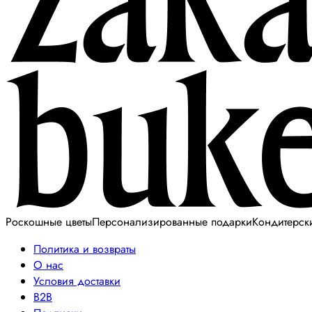
Роскошные цветы
Персонализированные подарки
Кондитерск
Политика и возвраты
О нас
Условия доставки
B2B