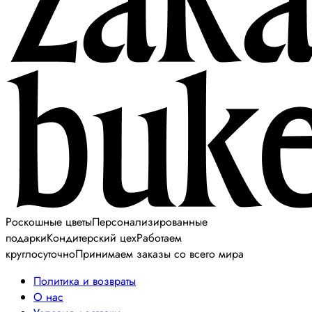
Роскошные цветы
Персонализированные
подарки
Кондитерский цех
Работаем
круглосуточно
Принимаем заказы со всего мира
Политика и возвраты
О нас