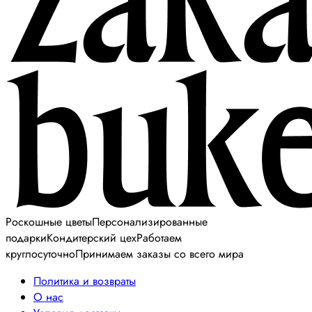
Роскошные цветы
Персонализированные
подарки
Кондитерский цех
Работаем
круглосуточно
Принимаем заказы со всего мира
Политика и возвраты
О нас