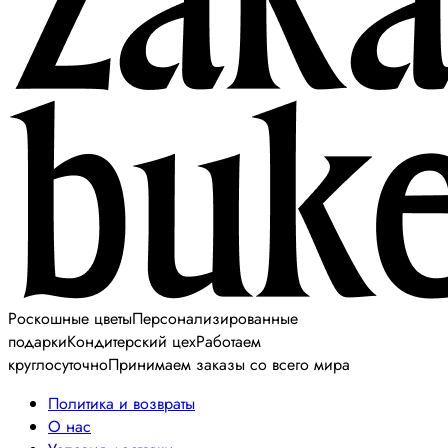
Роскошные цветы
Персонализированные
подарки
Кондитерский цех
Работаем
круглосуточно
Принимаем заказы со всего мира
Политика и возвраты
О нас