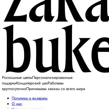
Роскошные цветы
Персонализированные
подарки
Кондитерский цех
Работаем
круглосуточно
Принимаем заказы со всего мира
Политика и возвраты
О нас