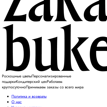
Роскошные цветы
Персонализированные
подарки
Кондитерский цех
Работаем
круглосуточно
Принимаем заказы со всего мира
Политика и возвраты
О нас