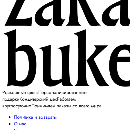
Роскошные цветы
Персонализированные
подарки
Кондитерский цех
Работаем
круглосуточно
Принимаем заказы со всего мира
Политика и возвраты
О нас