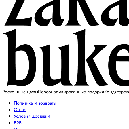
Роскошные цветы
Персонализированные подарки
Кондитерск
Политика и возвраты
О нас
Условия доставки
B2B