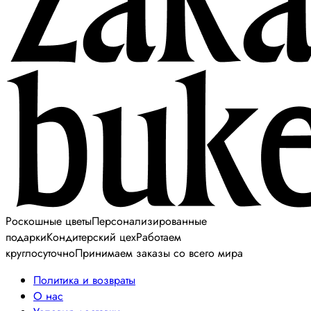
Роскошные цветы
Персонализированные
подарки
Кондитерский цех
Работаем
круглосуточно
Принимаем заказы со всего мира
Политика и возвраты
О нас