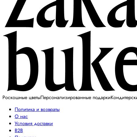
Роскошные цветы
Персонализированные подарки
Кондитерск
Политика и возвраты
О нас
Условия доставки
B2B