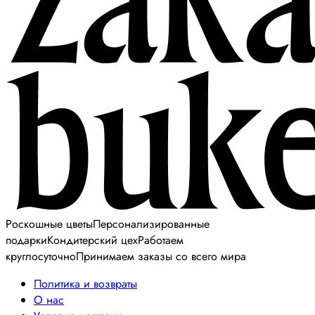
Роскошные цветы
Персонализированные
подарки
Кондитерский цех
Работаем
круглосуточно
Принимаем заказы со всего мира
Политика и возвраты
О нас