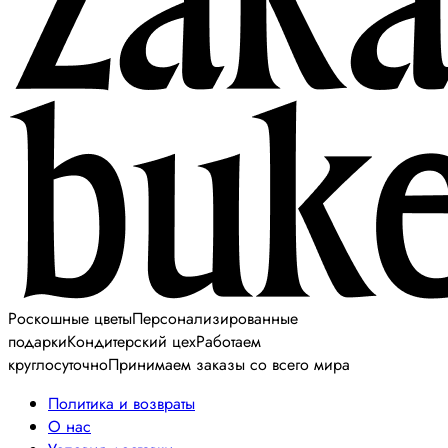
Роскошные цветы
Персонализированные
подарки
Кондитерский цех
Работаем
круглосуточно
Принимаем заказы со всего мира
Политика и возвраты
О нас