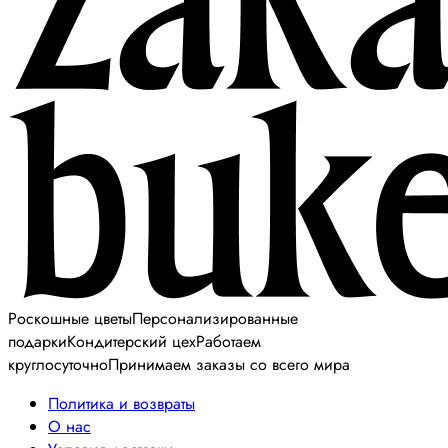
Роскошные цветы
Персонализированные
подарки
Кондитерский цех
Работаем
круглосуточно
Принимаем заказы со всего мира
Политика и возвраты
О нас