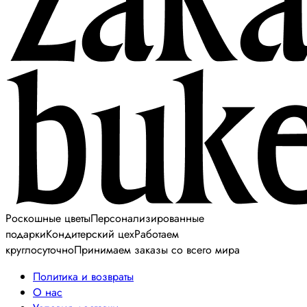
Роскошные цветы
Персонализированные
подарки
Кондитерский цех
Работаем
круглосуточно
Принимаем заказы со всего мира
Политика и возвраты
О нас