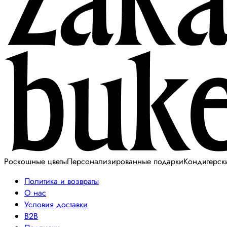
Роскошные цветы
Персонализированные подарки
Кондитерск
Политика и возвраты
О нас
Условия доставки
B2B