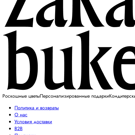
Роскошные цветы
Персонализированные подарки
Кондитерск
Политика и возвраты
О нас
Условия доставки
B2B