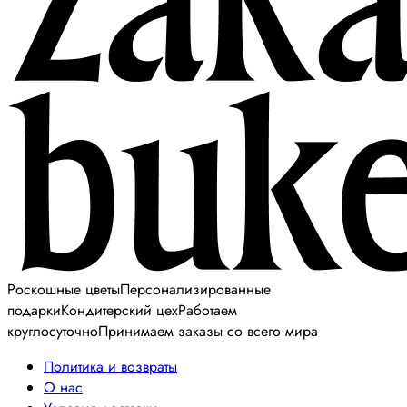
Роскошные цветы
Персонализированные
подарки
Кондитерский цех
Работаем
круглосуточно
Принимаем заказы со всего мира
Политика и возвраты
О нас