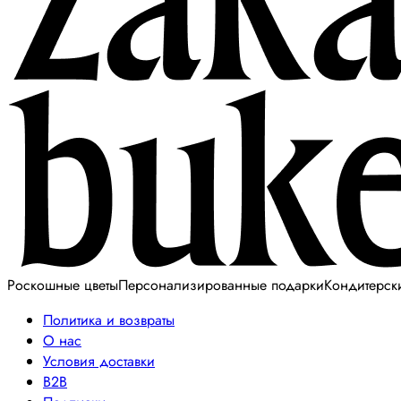
Роскошные цветы
Персонализированные подарки
Кондитерск
Политика и возвраты
О нас
Условия доставки
B2B