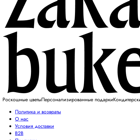
Роскошные цветы
Персонализированные подарки
Кондитерск
Политика и возвраты
О нас
Условия доставки
B2B