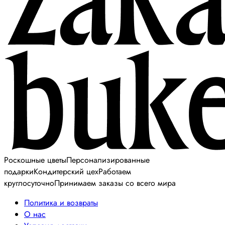
Роскошные цветы
Персонализированные
подарки
Кондитерский цех
Работаем
круглосуточно
Принимаем заказы со всего мира
Политика и возвраты
О нас