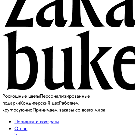
Роскошные цветы
Персонализированные
подарки
Кондитерский цех
Работаем
круглосуточно
Принимаем заказы со всего мира
Политика и возвраты
О нас