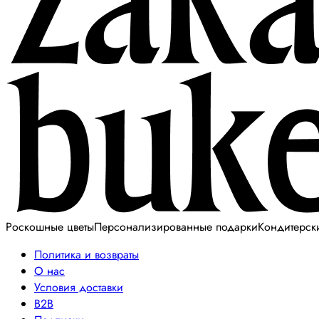
Роскошные цветы
Персонализированные подарки
Кондитерск
Политика и возвраты
О нас
Условия доставки
B2B