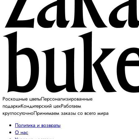
Роскошные цветы
Персонализированные
подарки
Кондитерский цех
Работаем
круглосуточно
Принимаем заказы со всего мира
Политика и возвраты
О нас