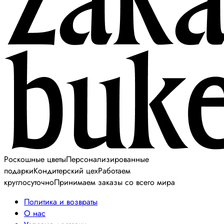
Роскошные цветы
Персонализированные
подарки
Кондитерский цех
Работаем
круглосуточно
Принимаем заказы со всего мира
Политика и возвраты
О нас