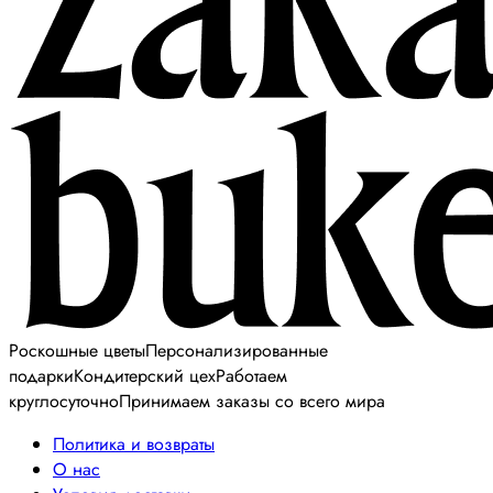
Роскошные цветы
Персонализированные
подарки
Кондитерский цех
Работаем
круглосуточно
Принимаем заказы со всего мира
Политика и возвраты
О нас