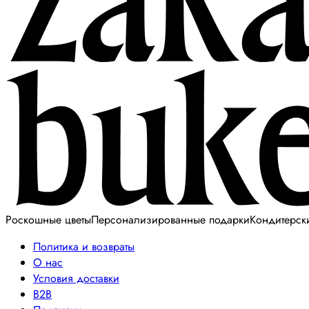
Роскошные цветы
Персонализированные подарки
Кондитерск
Политика и возвраты
О нас
Условия доставки
B2B