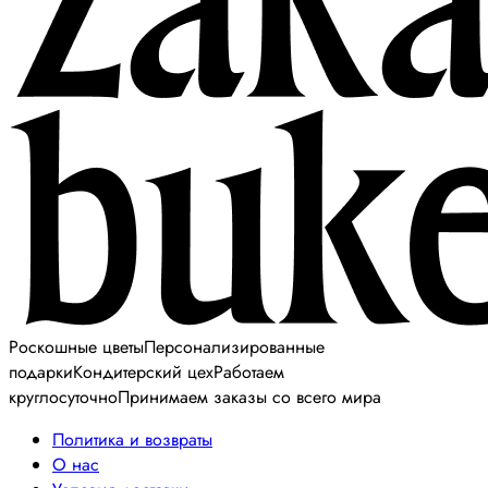
Роскошные цветы
Персонализированные
подарки
Кондитерский цех
Работаем
круглосуточно
Принимаем заказы со всего мира
Политика и возвраты
О нас