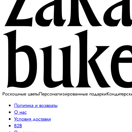
Роскошные цветы
Персонализированные подарки
Кондитерск
Политика и возвраты
О нас
Условия доставки
B2B