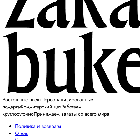
Роскошные цветы
Персонализированные
подарки
Кондитерский цех
Работаем
круглосуточно
Принимаем заказы со всего мира
Политика и возвраты
О нас