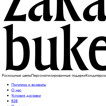
Роскошные цветы
Персонализированные подарки
Кондитерск
Политика и возвраты
О нас
Условия доставки
B2B