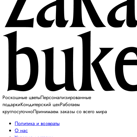
Роскошные цветы
Персонализированные
подарки
Кондитерский цех
Работаем
круглосуточно
Принимаем заказы со всего мира
Политика и возвраты
О нас