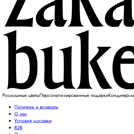
Роскошные цветы
Персонализированные подарки
Кондитерск
Политика и возвраты
О нас
Условия доставки
B2B