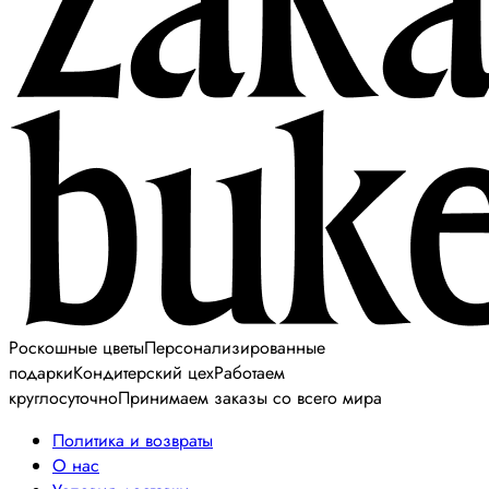
Роскошные цветы
Персонализированные
подарки
Кондитерский цех
Работаем
круглосуточно
Принимаем заказы со всего мира
Политика и возвраты
О нас