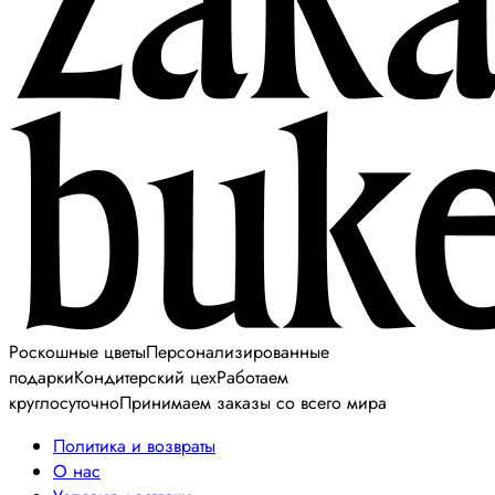
Роскошные цветы
Персонализированные
подарки
Кондитерский цех
Работаем
круглосуточно
Принимаем заказы со всего мира
Политика и возвраты
О нас