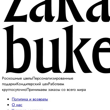
Роскошные цветы
Персонализированные
подарки
Кондитерский цех
Работаем
круглосуточно
Принимаем заказы со всего мира
Политика и возвраты
О нас