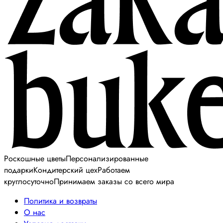
Роскошные цветы
Персонализированные
подарки
Кондитерский цех
Работаем
круглосуточно
Принимаем заказы со всего мира
Политика и возвраты
О нас