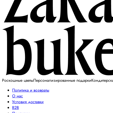
Роскошные цветы
Персонализированные подарки
Кондитерск
Политика и возвраты
О нас
Условия доставки
B2B