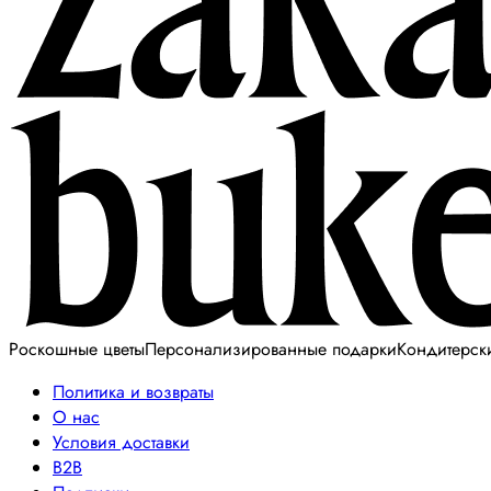
Роскошные цветы
Персонализированные подарки
Кондитерск
Политика и возвраты
О нас
Условия доставки
B2B