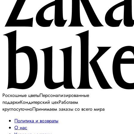
Роскошные цветы
Персонализированные
подарки
Кондитерский цех
Работаем
круглосуточно
Принимаем заказы со всего мира
Политика и возвраты
О нас