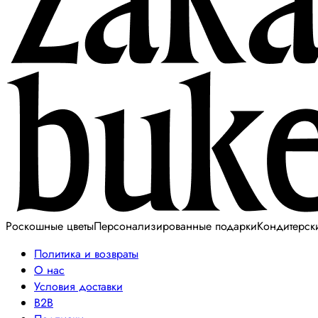
Роскошные цветы
Персонализированные подарки
Кондитерск
Политика и возвраты
О нас
Условия доставки
B2B